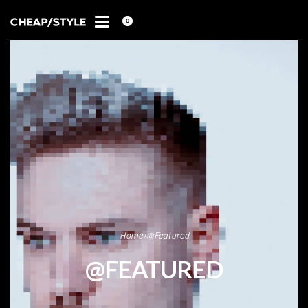
0
Home
›
@Featured
@FEATURED